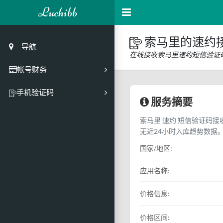
Luchibb
索马里的速约
导航
在线接收索马里速约短信验证
帐号财务
充值
手机验证码
服务摘要
买号市场
索马里 速约 短信验证码接收
买号历史
无近24小时入库趋势数据
买号API接口
国家/地区:
PC接码客户端
应用名称:
价格信息:
价格区间: