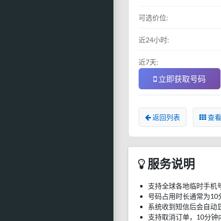
可选价位:
近24小时:
近7天:
立即获取号码
返回列表
查看
服务说明
支持全球各地临时手机
号码占用时长通常为10
系统收到短信后会自动
支持取消订单，10分钟