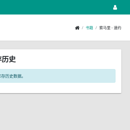
书籍
索马里 - 速约
存历史
库存历史数据。