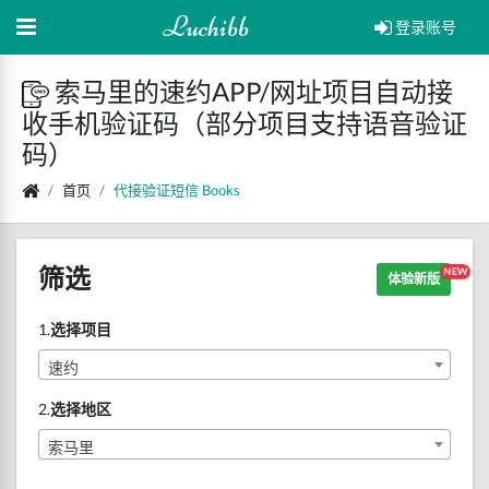
Luchibb
登录账号
索马里的速约APP/网址项目自动接
收手机验证码（部分项目支持语音验证
码）
首页
代接验证短信
Books
筛选
NEW
体验新版
1.
选择项目
速约
2.
选择地区
索马里