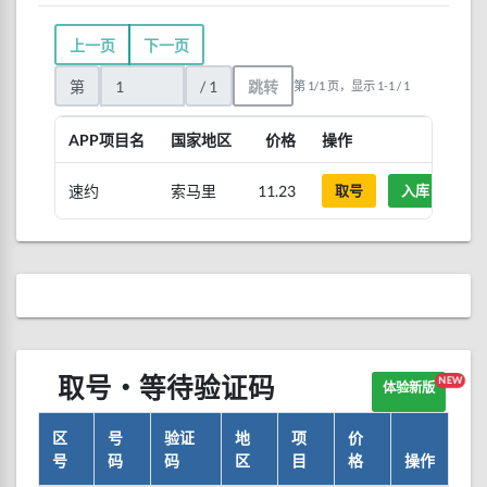
上一页
下一页
第
/ 1
跳转
第 1/1 页，显示 1-1 / 1
APP项目名
国家地区
价格
操作
速约
索马里
11.23
取号
入库
取号・等待验证码
NEW
体验新版
区
号
验证
地
项
价
号
码
码
区
目
格
操作