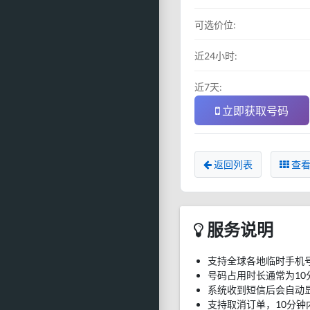
可选价位:
近24小时:
近7天:
立即获取号码
返回列表
查看
服务说明
支持全球各地临时手机
号码占用时长通常为10
系统收到短信后会自动
支持取消订单，10分钟