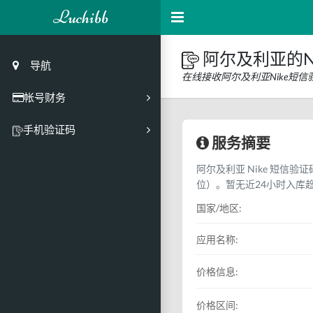
Luchibb
阿尔及利亚的N
导航
在线接收阿尔及利亚Nike短
帐号财务
充值
手机验证码
服务摘要
买号市场
阿尔及利亚 Nike 短信验
买号历史
位）。暂无近24小时入库
买号API接口
国家/地区:
PC接码客户端
应用名称:
价格信息:
价格区间: