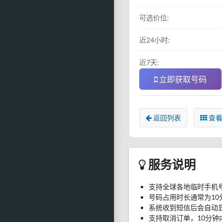
可选价位:
近24小时:
近7天:
立即获取号码
返回列表
查看
服务说明
支持全球各地临时手机
号码占用时长通常为10
系统收到短信后会自动
支持取消订单，10分钟