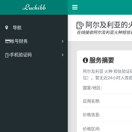
Luchibb
阿尔及利亚的
导航
在线接收阿尔及利亚火种短信
帐号财务
充值
手机验证码
服务摘要
买号市场
阿尔及利亚 火种 短信验证码
买号历史
位）。暂无近24小时入库
买号API接口
国家/地区:
PC接码客户端
应用名称:
价格信息:
价格区间: