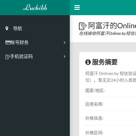
Luchibb
阿富汗的Onlin
导航
在线接收阿富汗Onliner.b
帐号财务
充值
手机验证码
服务摘要
买号市场
阿富汗 Onliner.by 短
买号历史
位）。暂无近24小时入库
买号API接口
国家/地区:
PC接码客户端
应用名称:
价格信息:
价格区间: