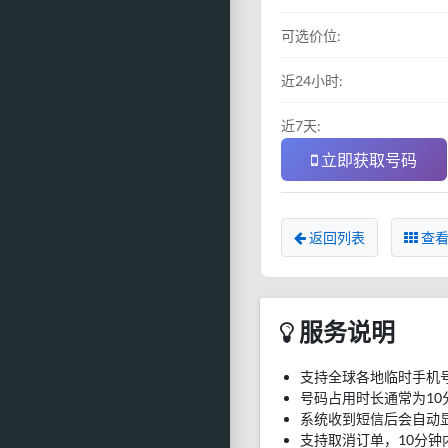
可选价位:
近24小时:
近7天:
立即获取号码
返回列表
查看
服务说明
支持全球各地临时手机
号码占用时长通常为10
系统收到短信后会自动
支持取消订单，10分钟