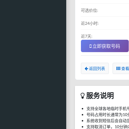
可选价位:
近24小时:
近7天:
立即获取号码
返回列表
查看
服务说明
支持全球各地临时手机
号码占用时长通常为10
系统收到短信后会自动
支持取消订单，10分钟