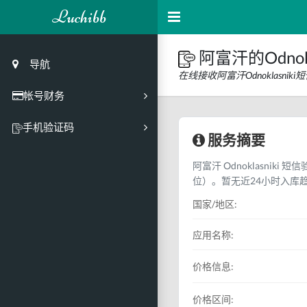
Luchibb
阿富汗的Odnok
导航
在线接收阿富汗Odnoklasn
帐号财务
充值
手机验证码
服务摘要
买号市场
阿富汗 Odnoklasniki
买号历史
位）。暂无近24小时入库
买号API接口
国家/地区:
PC接码客户端
应用名称:
价格信息:
价格区间: