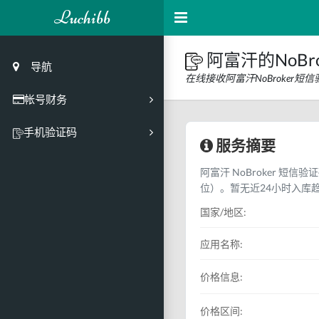
Luchibb
阿富汗的NoBr
导航
在线接收阿富汗NoBroker
帐号财务
充值
手机验证码
服务摘要
买号市场
阿富汗 NoBroker 短信
买号历史
位）。暂无近24小时入库
买号API接口
国家/地区:
PC接码客户端
应用名称:
价格信息:
价格区间: