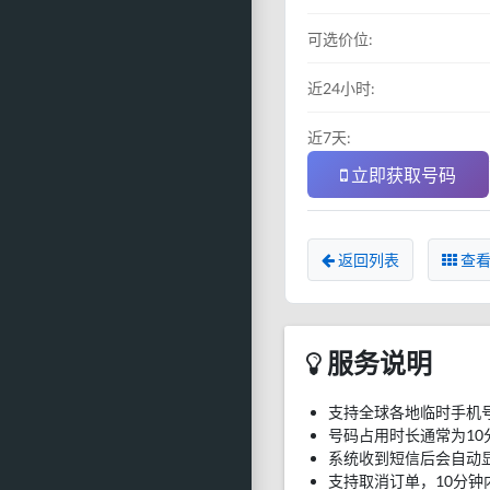
可选价位:
近24小时:
近7天:
立即获取号码
返回列表
查看
服务说明
支持全球各地临时手机
号码占用时长通常为10
系统收到短信后会自动
支持取消订单，10分钟