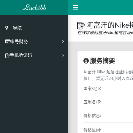
Luchibb
阿富汗的Nik
导航
在线接收阿富汗Nike短信验
帐号财务
充值
手机验证码
服务摘要
买号市场
阿富汗 Nike 短信验证码接
买号历史
位）。暂无近24小时入库
买号API接口
国家/地区:
PC接码客户端
应用名称:
价格信息:
价格区间: