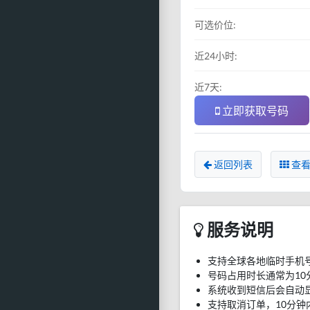
可选价位:
近24小时:
近7天:
立即获取号码
返回列表
查看
服务说明
支持全球各地临时手机
号码占用时长通常为10
系统收到短信后会自动
支持取消订单，10分钟