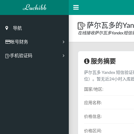
Luchibb
萨尔瓦多的Yan
导航
在线接收萨尔瓦多Yandex短
帐号财务
充值
手机验证码
服务摘要
买号市场
萨尔瓦多 Yandex 短信验
买号历史
位）。暂无近24小时入库
买号API接口
国家/地区:
PC接码客户端
应用名称:
价格信息:
价格区间: