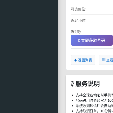
可选价位:
近24小时:
近7天:
立即获取号码
返回列表
查看
服务说明
支持全球各地临时手机
号码占用时长通常为10
系统收到短信后会自动
支持取消订单，10分钟