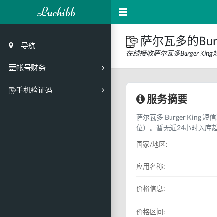
Luchibb
萨尔瓦多的Burg
导航
在线接收萨尔瓦多Burger K
帐号财务
充值
手机验证码
服务摘要
买号市场
萨尔瓦多 Burger King
买号历史
位）。暂无近24小时入库
买号API接口
国家/地区:
PC接码客户端
应用名称:
价格信息:
价格区间: