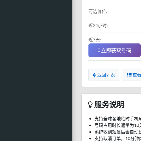
可选价位:
近24小时:
近7天:
立即获取号码
返回列表
查看
服务说明
支持全球各地临时手机
号码占用时长通常为10
系统收到短信后会自动
支持取消订单，10分钟