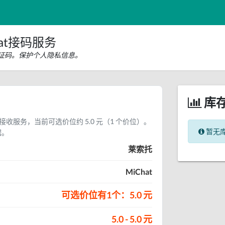
at接码服务
信验证码。保护个人隐私信息。
库
码接收服务，当前可选价位约 5.0 元（1 个价位）。
暂无
据。
莱索托
MiChat
可选价位有1个：5.0 元
5.0 - 5.0 元