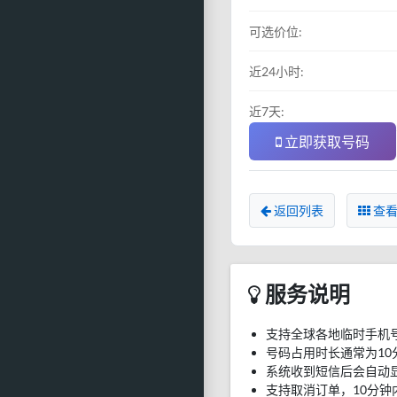
可选价位:
近24小时:
近7天:
立即获取号码
返回列表
查看
服务说明
支持全球各地临时手机
号码占用时长通常为10
系统收到短信后会自动
支持取消订单，10分钟