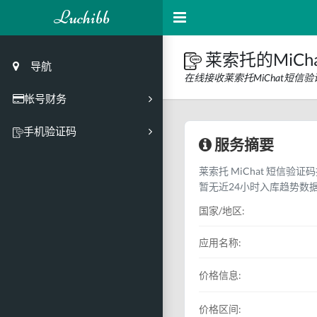
Luchibb
莱索托的MiCh
导航
在线接收莱索托MiChat短
帐号财务
充值
手机验证码
服务摘要
买号市场
莱索托 MiChat 短信验证
买号历史
暂无近24小时入库趋势数
买号API接口
国家/地区:
PC接码客户端
应用名称:
价格信息:
价格区间: