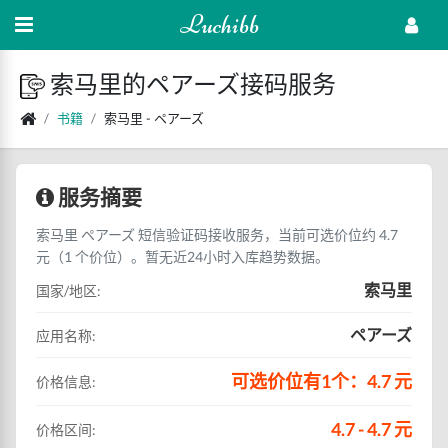
Luchibb
索马里的ペアーズ接码服务
书籍
索马里 - ペアーズ
服务摘要
索马里 ペアーズ 短信验证码接收服务，当前可选价位约 4.7
元（1 个价位）。暂无近24小时入库趋势数据。
索马里
国家/地区:
ペアーズ
应用名称:
可选价位有1个：4.7 元
价格信息:
4.7 - 4.7 元
价格区间: