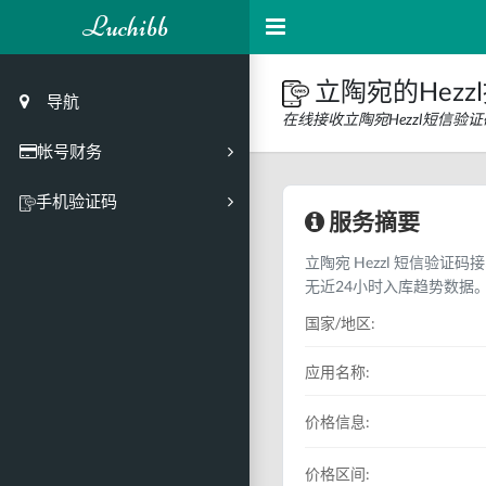
Luchibb
立陶宛的Hezz
导航
在线接收立陶宛Hezzl短信
帐号财务
充值
手机验证码
服务摘要
买号市场
立陶宛 Hezzl 短信验证
买号历史
无近24小时入库趋势数据
买号API接口
国家/地区:
PC接码客户端
应用名称:
价格信息:
价格区间: