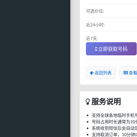
可选价位:
近24小时:
近7天:
立即获取号码
返回列表
查看
服务说明
支持全球各地临时手机
号码占用时长通常为10
系统收到短信后会自动
支持取消订单，10分钟