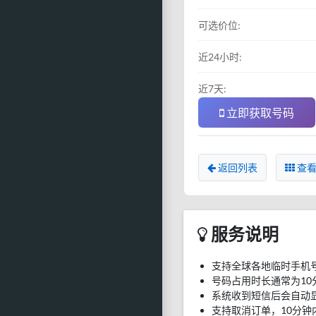
可选价位:
近24小时:
近7天:
立即获取号码
返回列表
查看
服务说明
支持全球各地临时手机
号码占用时长通常为10
系统收到短信后会自动
支持取消订单，10分钟