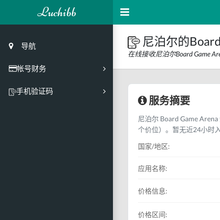
Luchibb
尼泊尔的Board
导航
在线接收尼泊尔Board Game
帐号财务
充值
手机验证码
服务摘要
买号市场
尼泊尔 Board Game A
买号历史
个价位）。暂无近24小时
买号API接口
国家/地区:
PC接码客户端
应用名称:
价格信息:
价格区间: