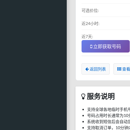
可选价位:
近24小时:
近7天:
立即获取号码
返回列表
查看
服务说明
支持全球各地临时手机
号码占用时长通常为10
系统收到短信后会自动
支持取消订单，10分钟