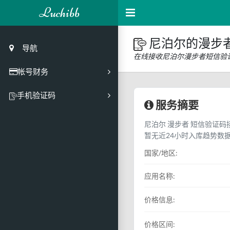
Luchibb
尼泊尔的漫步
导航
在线接收尼泊尔漫步者短信验
帐号财务
充值
手机验证码
服务摘要
买号市场
尼泊尔 漫步者 短信验证码接
买号历史
暂无近24小时入库趋势数
买号API接口
国家/地区:
PC接码客户端
应用名称:
价格信息:
价格区间: