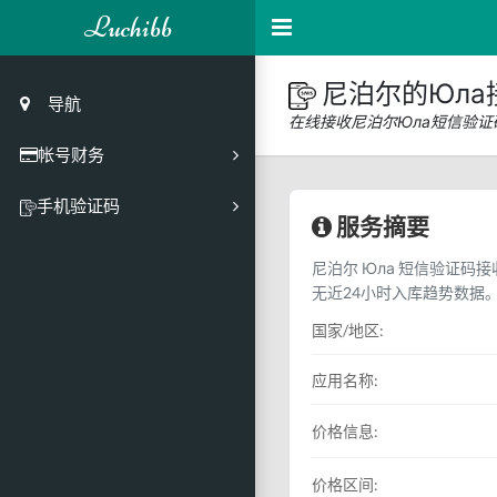
Luchibb
尼泊尔的Юла
导航
在线接收尼泊尔Юла短信验
帐号财务
充值
手机验证码
服务摘要
买号市场
尼泊尔 Юла 短信验证码接
买号历史
无近24小时入库趋势数据
买号API接口
国家/地区:
PC接码客户端
应用名称:
价格信息:
价格区间: