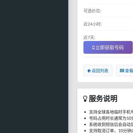
可选价位:
近24小时:
近7天:
立即获取号码
返回列表
查看
服务说明
支持全球各地临时手机
号码占用时长通常为10
系统收到短信后会自动
支持取消订单，10分钟