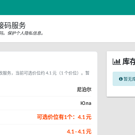
接码服务
证码。保护个人隐私信息。
库
收服务，当前可选价位约 4.1 元（1 个价位）。暂
暂无
。
尼泊尔
Юла
可选价位有1个：4.1 元
4.1 - 4.1 元