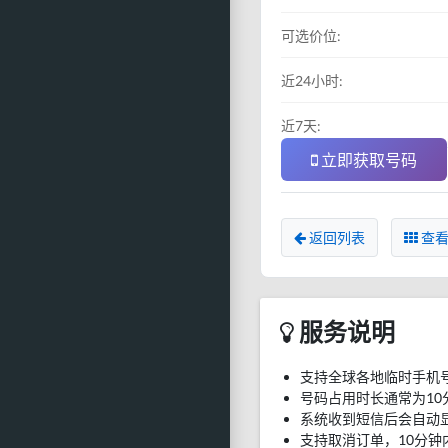
可选价位:
近24小时:
近7天:
立即获取号码
返回列表
查看
服务说明
支持全球各地临时手机
号码占用时长通常为10
系统收到短信后会自动
支持取消订单，10分钟