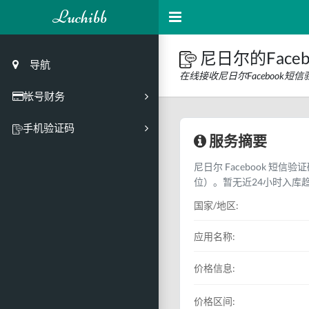
Luchibb
尼日尔的Face
导航
在线接收尼日尔Facebook
帐号财务
充值
手机验证码
服务摘要
买号市场
尼日尔 Facebook 短信
买号历史
位）。暂无近24小时入库
买号API接口
国家/地区:
PC接码客户端
应用名称:
价格信息:
价格区间: