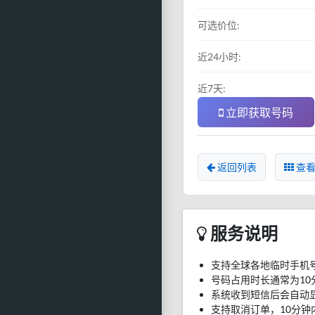
可选价位:
近24小时:
近7天:
立即获取号码
返回列表
查看
服务说明
支持全球各地临时手机
号码占用时长通常为10
系统收到短信后会自动
支持取消订单，10分钟