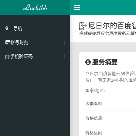
Luchibb
尼日尔的百度
导航
在线接收尼日尔百度智能云短
帐号财务
充值
手机验证码
服务摘要
买号市场
尼日尔 百度智能云 短信验证
买号历史
位）。暂无近24小时入库
买号API接口
国家/地区:
PC接码客户端
应用名称:
价格信息:
价格区间: