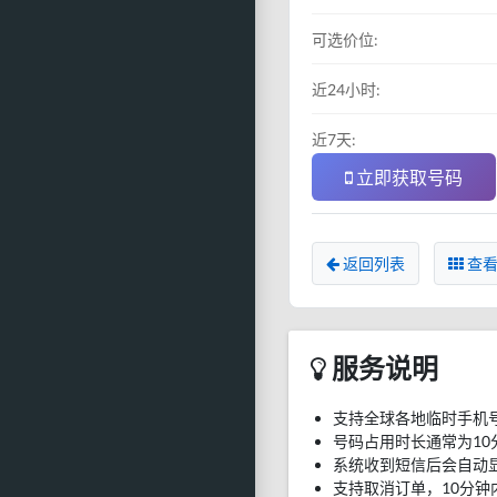
可选价位:
近24小时:
近7天:
立即获取号码
返回列表
查看
服务说明
支持全球各地临时手机
号码占用时长通常为10
系统收到短信后会自动
支持取消订单，10分钟