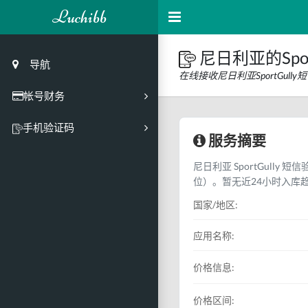
Luchibb
尼日利亚的Spor
导航
在线接收尼日利亚SportGul
帐号财务
充值
手机验证码
服务摘要
买号市场
尼日利亚 SportGully 
买号历史
位）。暂无近24小时入库
买号API接口
国家/地区:
PC接码客户端
应用名称:
价格信息:
价格区间: