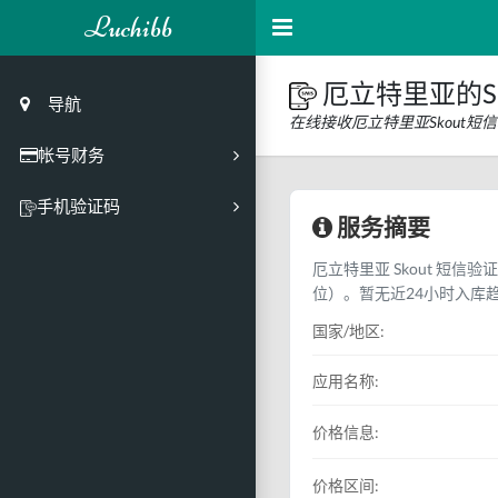
Luchibb
厄立特里亚的S
导航
在线接收厄立特里亚Skout
帐号财务
充值
手机验证码
服务摘要
买号市场
厄立特里亚 Skout 短信验
买号历史
位）。暂无近24小时入库
买号API接口
国家/地区:
PC接码客户端
应用名称:
价格信息:
价格区间: