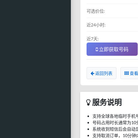
可选价位:
近24小时:
近7天:
立即获取号码
返回列表
查看
服务说明
支持全球各地临时手机
号码占用时长通常为10
系统收到短信后会自动
支持取消订单，10分钟