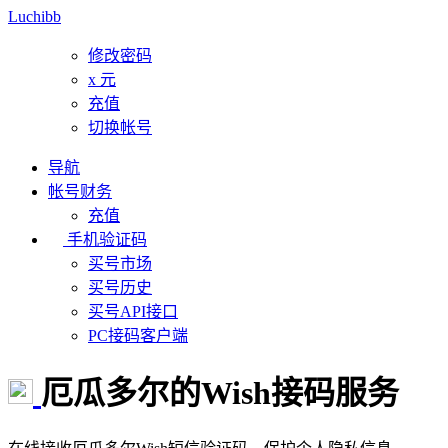
Luchibb
修改密码
x
元
充值
切换帐号
导航
帐号财务
充值
手机验证码
买号市场
买号历史
买号API接口
PC接码客户端
厄瓜多尔的Wish接码服务