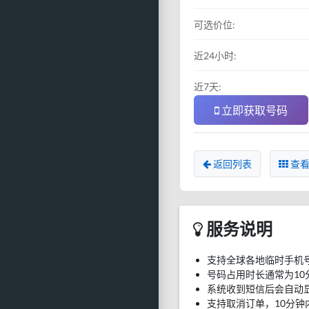
可选价位:
近24小时:
近7天:
立即获取号码
返回列表
查看
服务说明
支持全球各地临时手机
号码占用时长通常为10
系统收到短信后会自动
支持取消订单，10分钟