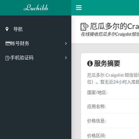
Luchibb
厄瓜多尔的Crai
导航
在线接收厄瓜多尔Craigsli
帐号财务
充值
手机验证码
服务摘要
买号市场
厄瓜多尔 Craigslist 
买号历史
位）。暂无近24小时入库
买号API接口
国家/地区:
PC接码客户端
应用名称:
价格信息:
价格区间: