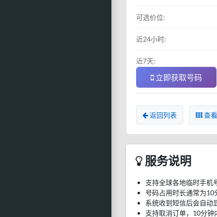
可选价位:
近24小时:
近7天:
立即获取号码
返回列表
查看
服务说明
支持全球各地临时手机
号码占用时长通常为10
系统收到短信后会自动
支持取消订单，10分钟