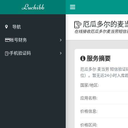
Luchibb
厄瓜多尔的麦
导航
在线接收厄瓜多尔麦当劳短信
帐号财务
充值
手机验证码
服务摘要
买号市场
厄瓜多尔 麦当劳 短信验证码
买号历史
位）。暂无近24小时入库
买号API接口
国家/地区:
PC接码客户端
应用名称:
价格信息:
价格区间: