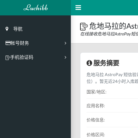
Luchibb
危地马拉的Ast
导航
在线接收危地马拉AstroPa
帐号财务
充值
手机验证码
服务摘要
买号市场
危地马拉 AstroPay 短
买号历史
位）。暂无近24小时入库
买号API接口
国家/地区:
PC接码客户端
应用名称:
价格信息:
价格区间: