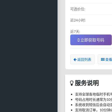
可选价位:
近24小时:
近7天:
立即获取号码
返回列表
查看
服务说明
支持全球各地临时手机
号码占用时长通常为10
系统收到短信后会自动
支持取消订单，10分钟