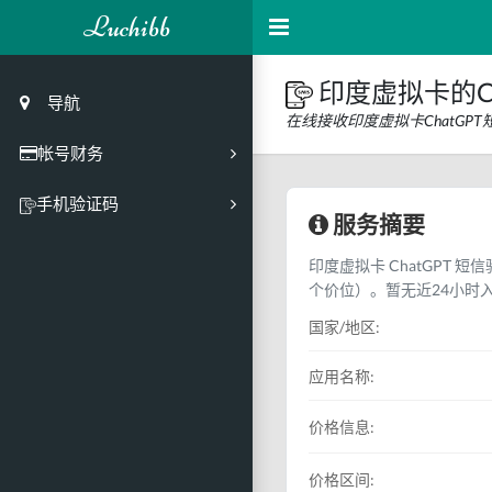
Luchibb
印度虚拟卡的C
导航
在线接收印度虚拟卡ChatG
帐号财务
充值
手机验证码
服务摘要
买号市场
印度虚拟卡 ChatGPT 短
买号历史
个价位）。暂无近24小时
买号API接口
国家/地区:
PC接码客户端
应用名称:
价格信息:
价格区间: