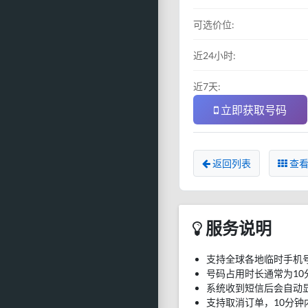
可选价位:
近24小时:
近7天:
立即获取号码
返回列表
查看
服务说明
支持全球各地临时手机
号码占用时长通常为10
系统收到短信后会自动
支持取消订单，10分钟