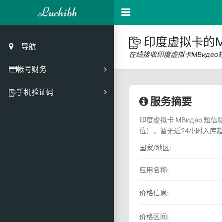
Luchibb
印度虚拟卡的М
导航
在线接收印度虚拟卡МВиде
帐号财务
充值
手机验证码
服务摘要
买号市场
印度虚拟卡 МВидео 短
买号历史
位）。暂无近24小时入库
买号API接口
国家/地区:
PC接码客户端
应用名称:
价格信息:
价格区间: