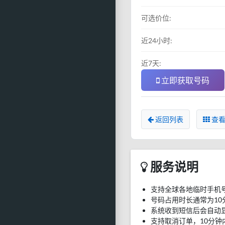
可选价位:
近24小时:
近7天:
立即获取号码
返回列表
查看
服务说明
支持全球各地临时手机
号码占用时长通常为10
系统收到短信后会自动
支持取消订单，10分钟