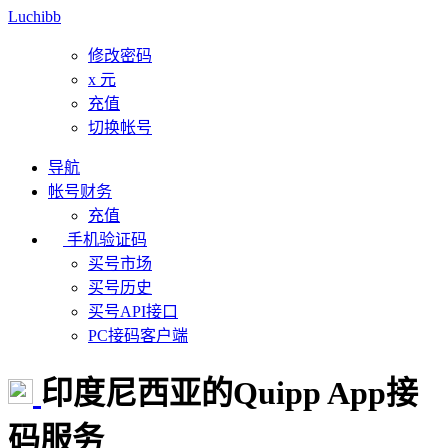
Luchibb
修改密码
x
元
充值
切换帐号
导航
帐号财务
充值
手机验证码
买号市场
买号历史
买号API接口
PC接码客户端
印度尼西亚的Quipp App接
码服务