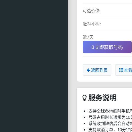
可选价位:
近24小时:
近7天:
立即获取号码
返回列表
查看
服务说明
支持全球各地临时手机
号码占用时长通常为10
系统收到短信后会自动
支持取消订单，10分钟