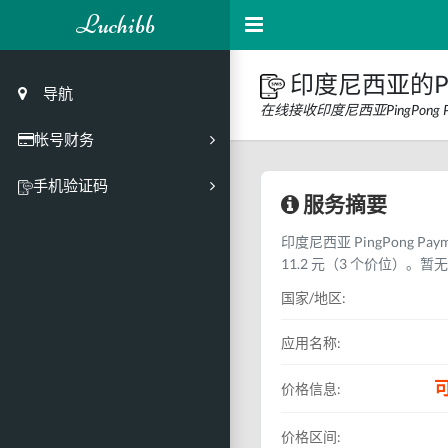
Luchibb
印度尼西亚的Pin
导航
在线接收印度尼西亚PingPon
帐号财务
充值
手机验证码
服务摘要
买号市场
印度尼西亚 PingPong P
买号历史
11.2 元（3 个价位）。
买号API接口
国家/地区:
PC接码客户端
应用名称:
可
价格信息:
价格区间: