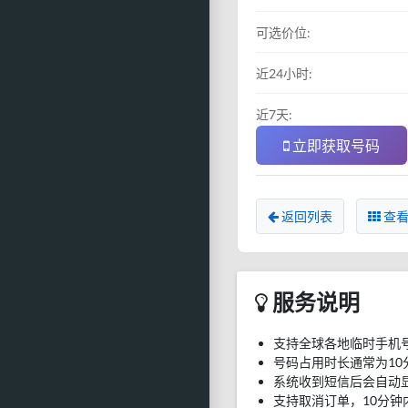
可选价位:
近24小时:
近7天:
立即获取号码
返回列表
查看
服务说明
支持全球各地临时手机
号码占用时长通常为10
系统收到短信后会自动
支持取消订单，10分钟