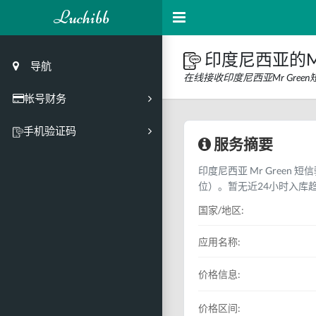
Luchibb
印度尼西亚的Mr
导航
在线接收印度尼西亚Mr Gre
帐号财务
充值
手机验证码
服务摘要
买号市场
印度尼西亚 Mr Green 
买号历史
位）。暂无近24小时入库
买号API接口
国家/地区:
PC接码客户端
应用名称:
价格信息:
价格区间: