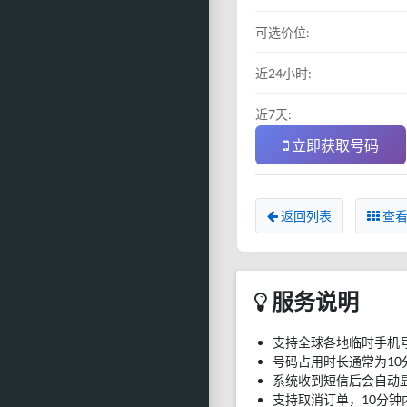
可选价位:
近24小时:
近7天:
立即获取号码
返回列表
查看
服务说明
支持全球各地临时手机
号码占用时长通常为10
系统收到短信后会自动
支持取消订单，10分钟