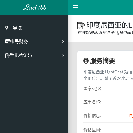
Luchibb
印度尼西亚的Li
导航
在线接收印度尼西亚LightC
帐号财务
充值
手机验证码
服务摘要
买号市场
印度尼西亚 LightChat 
买号历史
个价位）。暂无近24小时
买号API接口
国家/地区:
PC接码客户端
应用名称:
可
价格信息:
价格区间: