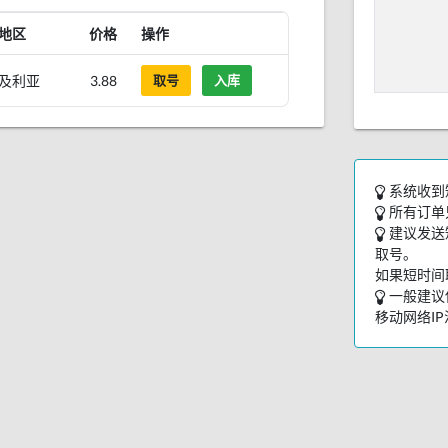
地区
价格
操作
及利亚
3.88
取号
入库
系统收到
所有订单
建议发送
取号。
如果短时间
一般建议
移动网络I