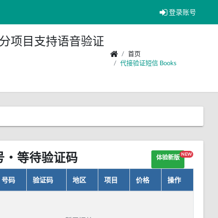
登录账号
部分项目支持语音验证
首页
代接验证短信
Books
号・等待验证码
NEW
体验新版
号码
验证码
地区
项目
价格
操作