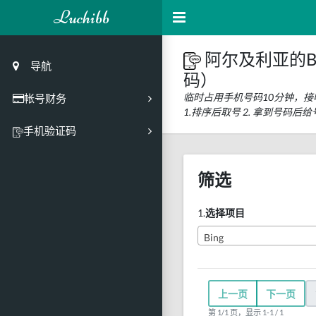
Luchibb
阿尔及利亚的B
导航
码）
临时占用手机号码10分钟，接
帐号财务
1.排序后取号 2. 拿到号
充值
手机验证码
买号市场
筛选
买号历史
买号API接口
1.
选择项目
PC接码客户端
Bing
上一页
下一页
第 1/1 页，显示 1-1 / 1