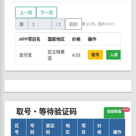
上一页
下一页
第
/ 1
跳转
第 1/1 页，显示 1-1 / 1
APP项目名
国家地区
价格
操作
厄立特里
支付宝
6.52
取号
入库
亚
取号・等待验证码
NEW
体验新版
区
号
验证
地
项
价
号
码
码
区
目
格
操作