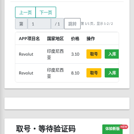
上一页
下一页
第
/ 1
跳转
第 1/1 页，显示 1-2 / 2
APP项目名
国家地区
价格
操作
印度尼西
Revolut
3.10
取号
入库
亚
印度尼西
Revolut
8.10
取号
入库
亚
取号・等待验证码
NEW
体验新版